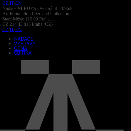
CZ
/
IT
/
EN
Nadace ALEDYA
Ovocný trh 1096/8
Art Foundation
Prize and Collection
Staré Město
110 00 Praha 1
CZ 214 43 815
Praha (CZ)
CZ
/
IT
/
EN
NADACE
VYSTAVY
CENA
SBIRKA