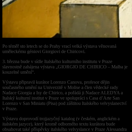
Po téměř sto letech se do Prahy vrací velká výstava věnovaná
uměleckému géniovi Giorgiovi de Chiricovi.
3. března bude v sídle Italského kulturního institutu v Praze
slavnostně zahájena výstava „GIORGIO DE CHIRICO – Malba je
kouzelné umění“.
Výstavu připravil kurátor Lorenzo Canova, profesor dějin
současného umění na Univerzitě v Molise a člen vědecké rady
Nadace Giorgia a Isy de Chirico, a pořádá ji Nadace ALEDYA a
Italský kulturní institut v Praze ve spolupráci s Casa d’Arte San
Lorenzo v San Miniatu (Pisa) pod záštitou Italského velvyslanectví
v Praze.
Výstavu doprovodí trojjazyčný katalog (v českém, anglickém a
italském jazyce), který kromě odborného textu kurátora bude
obsahovat také příspěvky italského velvyslance v Praze Alessandra