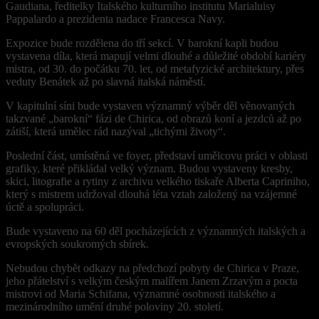
Gaudiana, ředitelky Italského kulturního institutu Marialuisy
Pappalardo a prezidenta nadace Francesca Navy.
Expozice bude rozdělena do tří sekcí. V barokní kapli budou
vystavena díla, která mapují velmi dlouhé a důležité období kariéry
mistra, od 30. do počátku 70. let, od metafyzické architektury, přes
veduty Benátek až po slavná italská náměstí.
V kapitulní síni bude vystaven významný výběr děl věnovaných
takzvané „barokní“ fázi de Chirica, od obrazů koní a jezdců až po
zátiší, která umělec rád nazýval „tichými životy“.
Poslední část, umístěná ve foyer, představí umělcovu práci v oblasti
grafiky, které přikládal velký význam. Budou vystaveny kresby,
skici, litografie a rytiny z archivu velkého tiskaře Alberta Capriniho,
který s mistrem udržoval dlouhá léta vztah založený na vzájemné
úctě a spolupráci.
Bude vystaveno na 60 děl pocházejících z významných italských a
evropských soukromých sbírek.
Nebudou chybět odkazy na předchozí pobyty de Chirica v Praze,
jeho přátelství s velkým českým malířem Janem Zrzavým a pocta
mistrovi od Maria Schifana, významné osobnosti italského a
mezinárodního umění druhé poloviny 20. století.