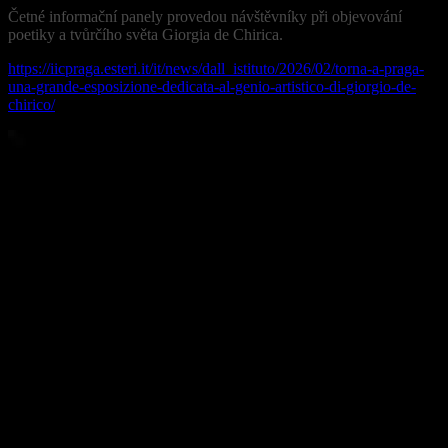
Četné informační panely provedou návštěvníky při objevování
poetiky a tvůrčího světa Giorgia de Chirica.
https://iicpraga.esteri.it/it/news/dall_istituto/2026/02/torna-a-praga-
una-grande-esposizione-dedicata-al-genio-artistico-di-giorgio-de-
chirico/